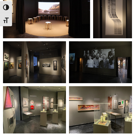
Εναλλαγή Υψηλής Αντίθεσης
Εναλλαγή Μεγέθους Γραμμάτων