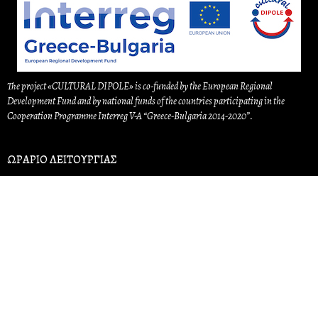
The project «CULTURAL DIPOLE» is co-funded by the European
Regional
Development Fund and by national funds of the countries
participating in the
Cooperation Programme Interreg V-A
“Greece-Bulgaria 2014-2020”.
ΩΡΑΡΙΟ ΛΕΙΤΟΥΡΓΙΑΣ
Δευτέρα: 9:00 – 14:00 & 18:00 – 21:00
Τρίτη: 9:00 – 14:00
Τετάρτη – Παρασκευή: 9:00 – 14:00 & 18:00 – 21:00
Κυριακή: 10:00 – 14:00
Στις αργίες τα πρωινά είναι κλειστά, τα απογευματινά