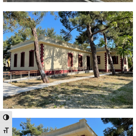
Εναλλαγή Υψηλής Αντίθεσης
Εναλλαγή Μεγέθους Γραμμάτων