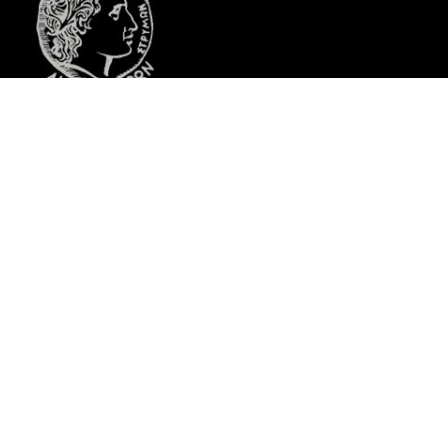
The project «CULTURAL DIPOLE» is co-funded by the European
Regional
Development Fund and by national funds of the countries
participating in the
Cooperation Programme Interreg V-A
“Greece-Bulgaria 2014-2020”.
ΩΡΑΡΙΟ ΛΕΙΤΟΥΡΓΙΑΣ
Δευτέρα: 9:00 – 14:00 & 18:00 – 21:00