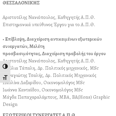
ΘΕΣΣΑΛΟΝΙΚΗΣ
Αριστοτέλης Νανιόπουλος, Καθηγητής Α.Π.Θ.
Επιστημονικά υπεύθυνος Έργου για το Α.Π.Θ.
•
Επίβλεψη, Διαχείριση αντικειμένων εξωτερικών
συνεργατών, Μελέτη
προσβασιμότητας, Διαχείριση προβολής του έργου
Αριστοτέλης Νανιόπουλος, Καθηγητής Α.Π.Θ.
Τζούλια Τάπαλη, Δρ. Πολιτικός μηχανικός, MSc
Εναλλαγή Υψηλής Αντίθεσης
Παναγιώτης Τσαλής, Δρ. Πολιτικός Μηχανικός
Εναλλαγή Μεγέθους Γραμμάτων
Παυλίνα Λαζαρίδου, Οικονομολόγος MSc
Ιωάννα Κανταΐδου, Οικονομολόγος MSc
Μάγδα Παπαχαραλάμπους, MBA, ΒΑ(Hons) Graphic
Design
ΕΞΩΤΕΡΙΚΟΙ ΣΥΝΕΡΓΑΤΕΣ Α.Π.Θ.