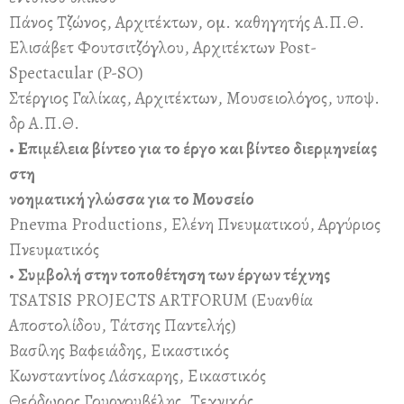
Πάνος Τζώνος, Αρχιτέκτων, ομ. καθηγητής Α.Π.Θ.
Ελισάβετ Φουτσιτζόγλου, Αρχιτέκτων Post-
Spectacular (P-SO)
Στέργιος Γαλίκας, Αρχιτέκτων, Μουσειολόγος, υποψ.
δρ Α.Π.Θ.
•
Επιμέλεια βίντεο για το έργο και βίντεο διερμηνείας
στη
νοηματική γλώσσα για το Μουσείο
Pnevma Productions, Ελένη Πνευματικού, Αργύριος
Πνευματικός
•
Συμβολή στην τοποθέτηση των έργων τέχνης
TSATSIS PROJECTS ARTFORUM (Ευανθία
Αποστολίδου, Τάτσης Παντελής)
Βασίλης Βαφειάδης, Εικαστικός
Κωνσταντίνος Λάσκαρης, Εικαστικός
Θεόδωρος Γουργουβέλης, Τεχνικός